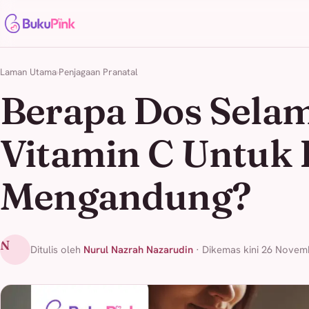
Laman Utama
Penjagaan Pranatal
Berapa Dos Sela
Vitamin C Untuk 
Mengandung?
N
Ditulis oleh
Nurul Nazrah Nazarudin
· Dikemas kini 26 Novem