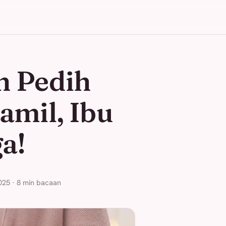
n Pedih
amil, Ibu
a!
025 · 8 min bacaan