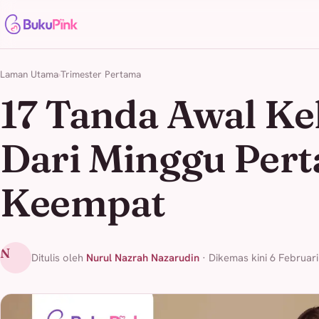
Laman Utama
Trimester Pertama
17 Tanda Awal K
Dari Minggu Per
Keempat
N
Ditulis oleh
Nurul Nazrah Nazarudin
· Dikemas kini 6 Februar