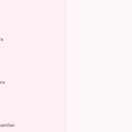
ra
ara
hamilan