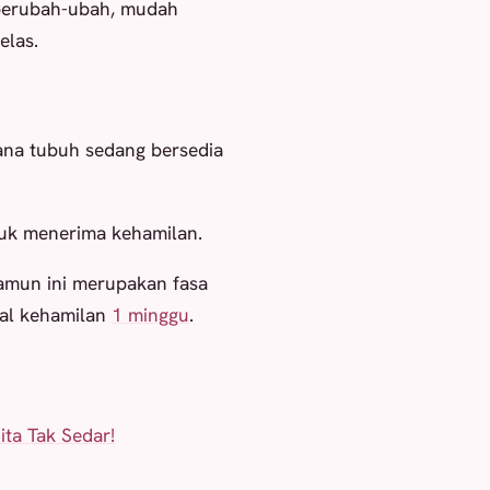
berubah-ubah, mudah
elas.
rana tubuh sedang bersedia
tuk menerima kehamilan.
amun ini merupakan fasa
wal kehamilan
1 minggu
.
ta Tak Sedar!