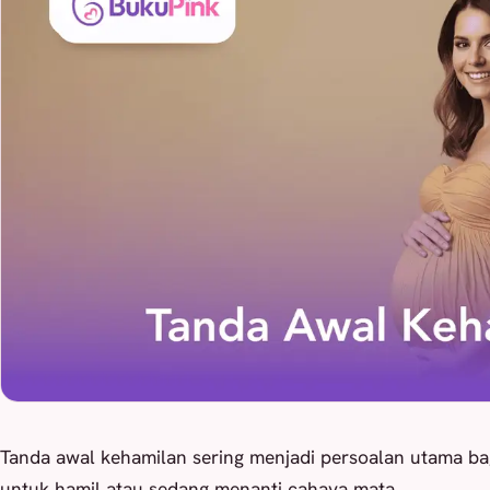
Tanda awal kehamilan sering menjadi persoalan utama b
untuk hamil atau sedang menanti cahaya mata.