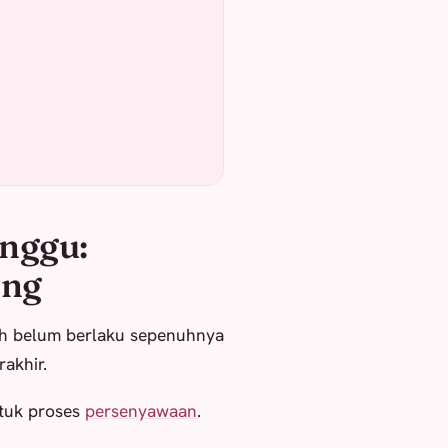
nggu:
ing
ih belum berlaku sepenuhnya
rakhir.
ntuk proses
persenyawaan
.