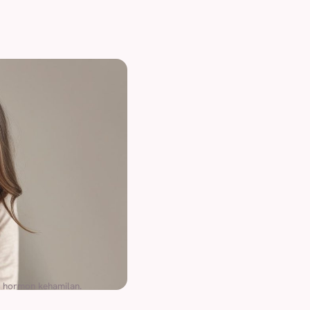
n hormon kehamilan.