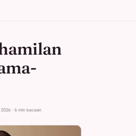
ehamilan
tama-
i 2026 · 6 min bacaan