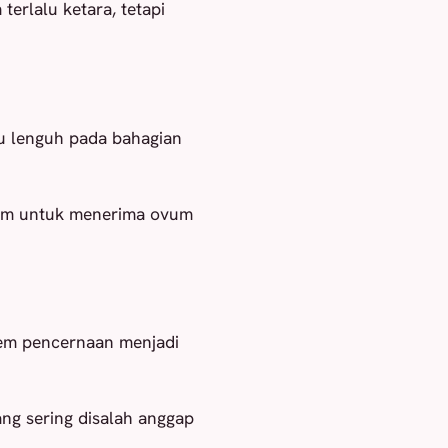
erlalu ketara, tetapi
u lenguh pada bahagian
him untuk menerima ovum
em pencernaan menjadi
ang sering disalah anggap