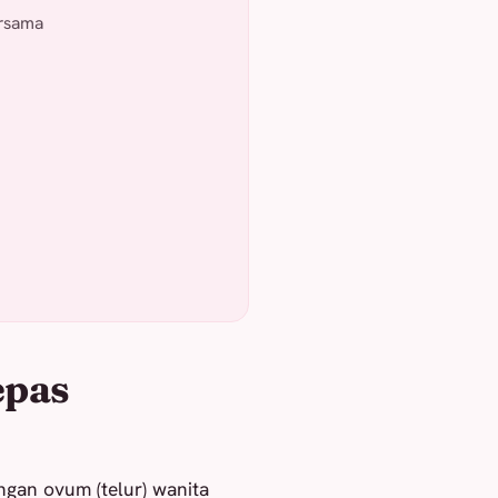
ersama
epas
gan ovum (telur) wanita