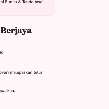
ni Punca & Tanda Awal
Berjaya
a:
 ovari melepaskan telur
epaskan.