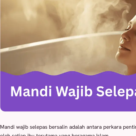
Mandi wajib selepas bersalin adalah antara perkara penti
oleh setiap ibu terutama yang beragama Islam.