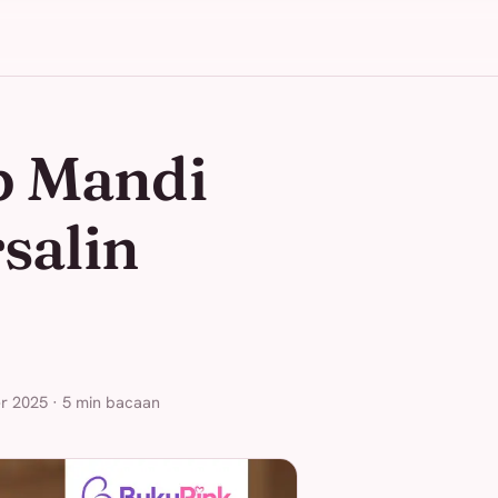
p Mandi
salin
r 2025 · 5 min bacaan