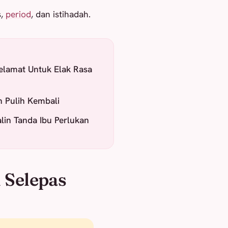
s,
period
, dan istihadah.
Selamat Untuk Elak Rasa
h Pulih Kembali
in Tanda Ibu Perlukan
 Selepas