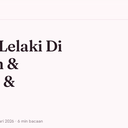
Lelaki Di
n &
 &
ari 2026 · 6 min bacaan