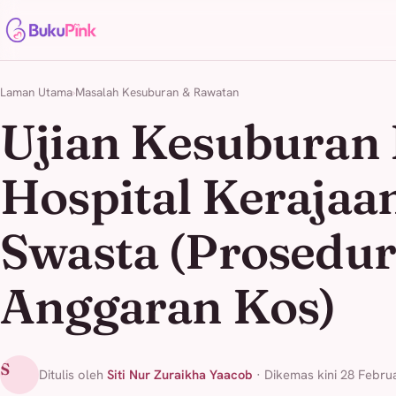
Laman Utama
Masalah Kesuburan & Rawatan
Ujian Kesuburan 
Hospital Kerajaa
Swasta (Prosedur
Anggaran Kos)
S
Ditulis oleh
Siti Nur Zuraikha Yaacob
· Dikemas kini 28 Febru