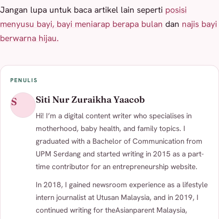
Jangan lupa untuk baca artikel lain seperti
posisi
menyusu bayi,
bayi meniarap berapa bulan
dan
najis bayi
berwarna hijau.
PENULIS
Siti Nur Zuraikha Yaacob
S
Hi! I’m a digital content writer who specialises in
motherhood, baby health, and family topics. I
graduated with a Bachelor of Communication from
UPM Serdang and started writing in 2015 as a part-
time contributor for an entrepreneurship website.
In 2018, I gained newsroom experience as a lifestyle
intern journalist at Utusan Malaysia, and in 2019, I
continued writing for theAsianparent Malaysia,