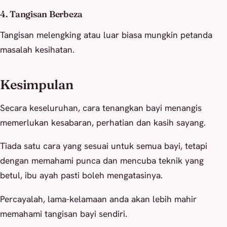
4. Tangisan Berbeza
Tangisan melengking atau luar biasa mungkin petanda
masalah kesihatan.
Kesimpulan
Secara keseluruhan, cara tenangkan bayi menangis
memerlukan kesabaran, perhatian dan kasih sayang.
Tiada satu cara yang sesuai untuk semua bayi, tetapi
dengan memahami punca dan mencuba teknik yang
betul, ibu ayah pasti boleh mengatasinya.
Percayalah, lama-kelamaan anda akan lebih mahir
memahami tangisan bayi sendiri.