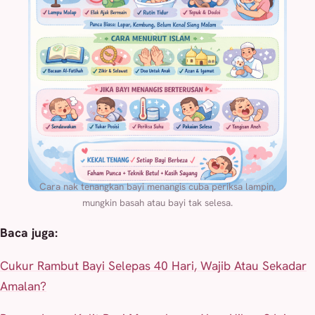
Cara nak tenangkan bayi menangis cuba periksa lampin,
mungkin basah atau bayi tak selesa.
Baca juga:
Cukur Rambut Bayi Selepas 40 Hari, Wajib Atau Sekadar
Amalan?