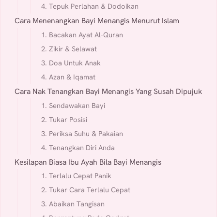
4. Tepuk Perlahan & Dodoikan
Cara Menenangkan Bayi Menangis Menurut Islam
1. Bacakan Ayat Al-Quran
2. Zikir & Selawat
3. Doa Untuk Anak
4. Azan & Iqamat
Cara Nak Tenangkan Bayi Menangis Yang Susah Dipujuk
1. Sendawakan Bayi
2. Tukar Posisi
3. Periksa Suhu & Pakaian
4. Tenangkan Diri Anda
Kesilapan Biasa Ibu Ayah Bila Bayi Menangis
1. Terlalu Cepat Panik
2. Tukar Cara Terlalu Cepat
3. Abaikan Tangisan