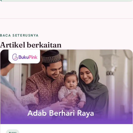
BACA SETERUSNYA
Artikel berkaitan