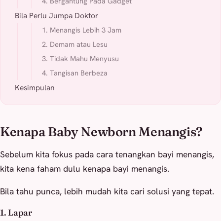
4. Bergantung Pada Gadget
Bila Perlu Jumpa Doktor
1. Menangis Lebih 3 Jam
2. Demam atau Lesu
3. Tidak Mahu Menyusu
4. Tangisan Berbeza
Kesimpulan
Kenapa Baby Newborn Menangis?
Sebelum kita fokus pada cara tenangkan bayi menangis,
kita kena faham dulu kenapa bayi menangis.
Bila tahu punca, lebih mudah kita cari solusi yang tepat.
1. Lapar