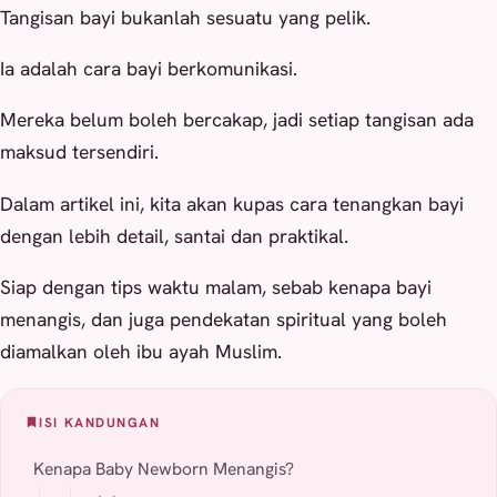
Tangisan bayi bukanlah sesuatu yang pelik.
Ia adalah cara bayi berkomunikasi.
Mereka belum boleh bercakap, jadi setiap tangisan ada
maksud tersendiri.
Dalam artikel ini, kita akan kupas cara tenangkan bayi
dengan lebih detail, santai dan praktikal.
Siap dengan tips waktu malam, sebab kenapa bayi
menangis, dan juga pendekatan spiritual yang boleh
diamalkan oleh ibu ayah Muslim.
ISI KANDUNGAN
Kenapa Baby Newborn Menangis?