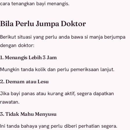
cara tenangkan bayi menangis.
Bila Perlu Jumpa Doktor
Berikut situasi yang perlu anda bawa si manja berjumpa
dengan doktor:
1. Menangis Lebih 3 Jam
Mungkin tanda kolik dan perlu pemeriksaan lanjut.
2. Demam atau Lesu
Jika bayi panas atau kurang aktif, segera dapatkan
rawatan.
3. Tidak Mahu Menyusu
Ini tanda bahaya yang perlu diberi perhatian segera.