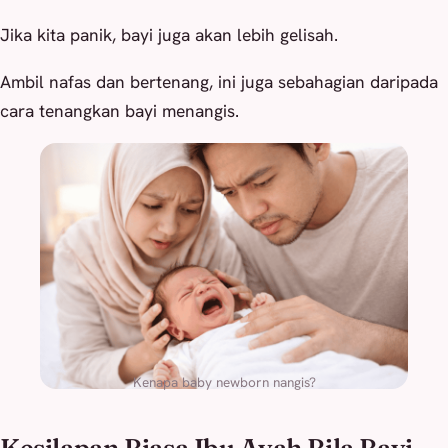
Jika kita panik, bayi juga akan lebih gelisah.
Ambil nafas dan bertenang, ini juga sebahagian daripada
cara tenangkan bayi menangis.
Kenapa baby newborn nangis?