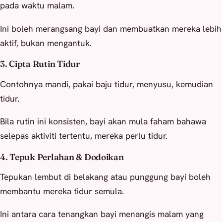
pada waktu malam.
Ini boleh merangsang bayi dan membuatkan mereka lebih
aktif, bukan mengantuk.
3. Cipta Rutin Tidur
Contohnya mandi, pakai baju tidur, menyusu, kemudian
tidur.
Bila rutin ini konsisten, bayi akan mula faham bahawa
selepas aktiviti tertentu, mereka perlu tidur.
4. Tepuk Perlahan & Dodoikan
Tepukan lembut di belakang atau punggung bayi boleh
membantu mereka tidur semula.
Ini antara cara tenangkan bayi menangis malam yang