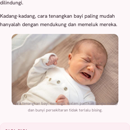
dilindungi.
Kadang-kadang, cara tenangkan bayi paling mudah
hanyalah dengan mendukung dan memeluk mereka.
Cara tenangkan bayi menangis malam pastikan lampu malap
dan bunyi persekitaran tidak terlalu bising.