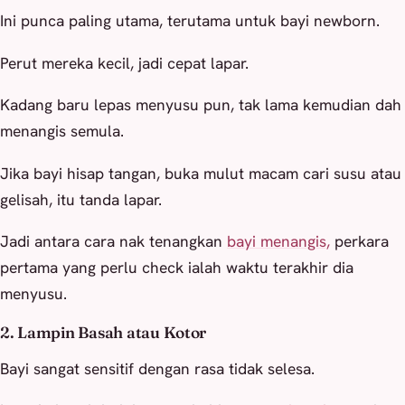
Ini punca paling utama, terutama untuk bayi newborn.
Perut mereka kecil, jadi cepat lapar.
Kadang baru lepas menyusu pun, tak lama kemudian dah
menangis semula.
Jika bayi hisap tangan, buka mulut macam cari susu atau
gelisah, itu tanda lapar.
Jadi antara cara nak tenangkan
bayi menangis,
perkara
pertama yang perlu check ialah waktu terakhir dia
menyusu.
2. Lampin Basah atau Kotor
Bayi sangat sensitif dengan rasa tidak selesa.