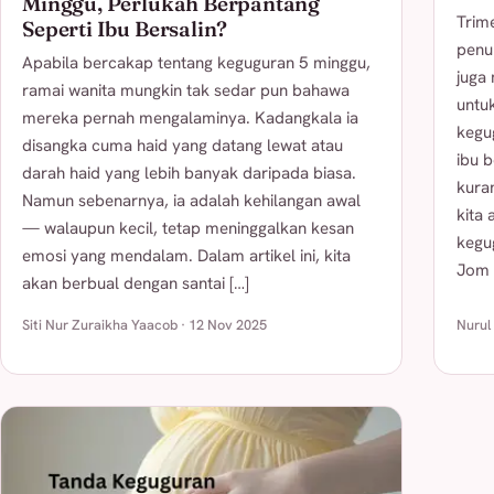
Minggu, Perlukah Berpantang
Trim
Seperti Ibu Bersalin?
penu
Apabila bercakap tentang keguguran 5 minggu,
juga
ramai wanita mungkin tak sedar pun bahawa
untu
mereka pernah mengalaminya. Kadangkala ia
kegu
disangka cuma haid yang datang lewat atau
ibu 
darah haid yang lebih banyak daripada biasa.
kuran
Namun sebenarnya, ia adalah kehilangan awal
kita
— walaupun kecil, tetap meninggalkan kesan
kegug
emosi yang mendalam. Dalam artikel ini, kita
Jom 
akan berbual dengan santai […]
Siti Nur Zuraikha Yaacob · 12 Nov 2025
Nurul