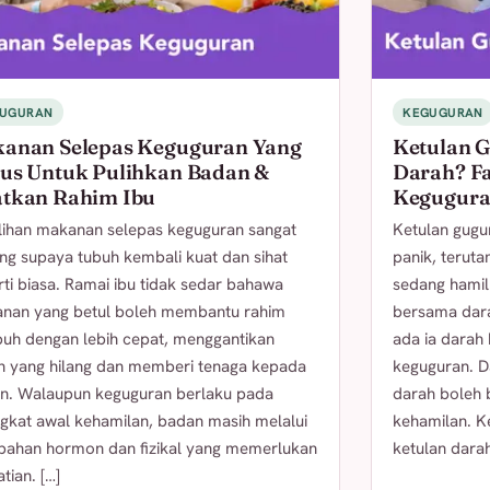
UGURAN
KEGUGURAN
anan Selepas Keguguran Yang
Ketulan 
us Untuk Pulihkan Badan &
Darah? F
tkan Rahim Ibu
Kegugura
lihan makanan selepas keguguran sangat
Ketulan gugu
ing supaya tubuh kembali kuat dan sihat
panik, teruta
ti biasa. Ramai ibu tidak sedar bahawa
sedang hamil
nan yang betul boleh membantu rahim
bersama dara
uh dengan lebih cepat, menggantikan
ada ia darah
h yang hilang dan memberi tenaga kepada
keguguran. D
n. Walaupun keguguran berlaku pada
darah boleh 
ngkat awal kehamilan, badan masih melalui
kehamilan. Ke
bahan hormon dan fizikal yang memerlukan
ketulan darah
tian. […]