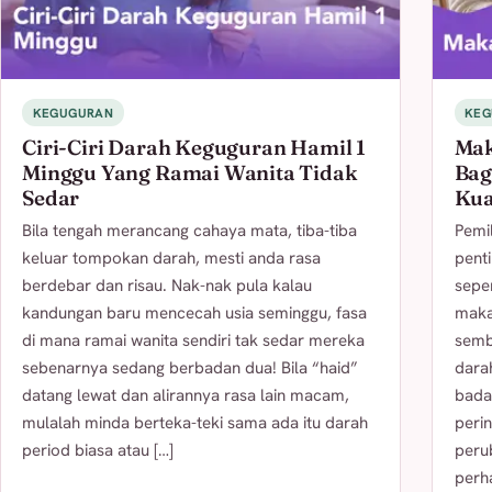
KEGUGURAN
KEG
Ciri-Ciri Darah Keguguran Hamil 1
Mak
Minggu Yang Ramai Wanita Tidak
Bag
Sedar
Kua
Bila tengah merancang cahaya mata, tiba-tiba
Pemi
keluar tompokan darah, mesti anda rasa
pent
berdebar dan risau. Nak-nak pula kalau
seper
kandungan baru mencecah usia seminggu, fasa
maka
di mana ramai wanita sendiri tak sedar mereka
semb
sebenarnya sedang berbadan dua! Bila “haid”
dara
datang lewat dan alirannya rasa lain macam,
bada
mulalah minda berteka-teki sama ada itu darah
peri
period biasa atau […]
peru
perha