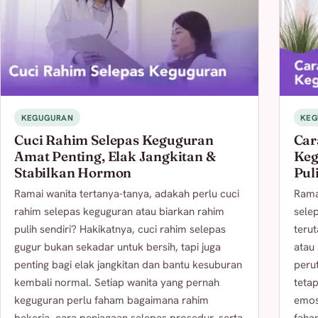
KEGUGURAN
KEG
Cuci Rahim Selepas Keguguran
Car
Amat Penting, Elak Jangkitan &
Keg
Stabilkan Hormon
Pul
Ramai wanita tertanya-tanya, adakah perlu cuci
Rama
rahim selepas keguguran atau biarkan rahim
sele
pulih sendiri? Hakikatnya, cuci rahim selepas
teru
gugur bukan sekadar untuk bersih, tapi juga
atau
penting bagi elak jangkitan dan bantu kesuburan
perut
kembali normal. Setiap wanita yang pernah
teta
keguguran perlu faham bagaimana rahim
emosi