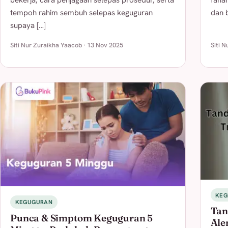
bekerja, cara penjagaan selepas prosedur, serta
faha
tempoh rahim sembuh selepas keguguran
dan b
supaya […]
Siti Nur Zuraikha Yaacob · 13 Nov 2025
Siti 
KEG
KEGUGURAN
Tan
Punca & Simptom Keguguran 5
Ale