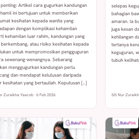
 penting: Artikel cara gugurkan kandungan
selepas kegu
 hamil ini bertujuan untuk memberikan
bahagian baw
umat kesihatan kepada wanita yang
amaran. Ia bu
adapan dengan komplikasi kehamilan
juga kesan d
rti kehamilan luar rahim, kandungan yang
kehilangan d
k berkembang, atau risiko kesihatan kepada
tertanya kena
 Bukan untuk mempromosikan pengguguran
keguguran, w
ra sewenang-wenangnya. Sebarang
tubuh kelihata
akan menggugurkan kandungan perlu
ncang dan mendapat kelulusan daripada
 kesihatan yang bertauliah. Keputusan […]
Nur Zuraikha Yaacob · 6 Feb 2026
Siti Nur Zuraik