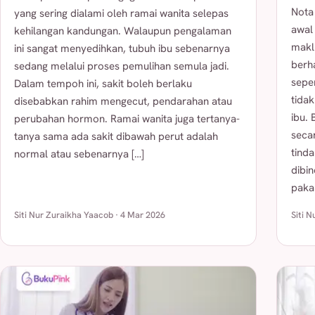
Nota
yang sering dialami oleh ramai wanita selepas
awal
kehilangan kandungan. Walaupun pengalaman
makl
ini sangat menyedihkan, tubuh ibu sebenarnya
berh
sedang melalui proses pemulihan semula jadi.
sepe
Dalam tempoh ini, sakit boleh berlaku
tida
disebabkan rahim mengecut, pendarahan atau
ibu.
perubahan hormon. Ramai wanita juga tertanya-
seca
tanya sama ada sakit dibawah perut adalah
tind
normal atau sebenarnya […]
dibi
pakar
Siti Nur Zuraikha Yaacob · 4 Mar 2026
Siti 