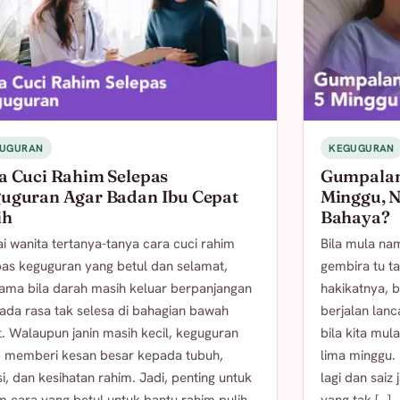
UGURAN
KEGUGURAN
a Cuci Rahim Selepas
Gumpalan
uguran Agar Badan Ibu Cepat
Minggu, 
ih
Bahaya?
i wanita tertanya-tanya cara cuci rahim
Bila mula na
pas keguguran yang betul dan selamat,
gembira tu t
tama bila darah masih keluar berpanjangan
hakikatnya, 
 ada rasa tak selesa di bahagian bawah
berjalan lanc
. Walaupun janin masih kecil, keguguran
bila kita mul
p memberi kesan besar kepada tubuh,
lima minggu.
, dan kesihatan rahim. Jadi, penting untuk
lagi dan saiz 