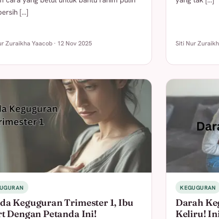
m cara yang betul untuk bantu rahim pulih
yang tak […]
ersih […]
Nur Zuraikha Yaacob · 12 Nov 2025
Siti Nur Zuraik
UGURAN
KEGUGURAN
da Keguguran Trimester 1, Ibu
Darah Ke
rt Dengan Petanda Ini!
Keliru! I