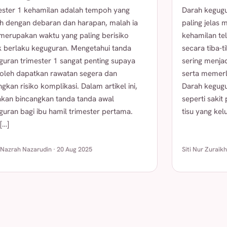
ester 1 kehamilan adalah tempoh yang
Darah kegugu
h dengan debaran dan harapan, malah ia
paling jelas
 merupakan waktu yang paling berisiko
kehamilan tel
k berlaku keguguran. Mengetahui tanda
secara tiba-t
guran trimester 1 sangat penting supaya
sering menja
boleh dapatkan rawatan segera dan
serta memerl
gkan risiko komplikasi. Dalam artikel ini,
Darah kegugu
 akan bincangkan tanda tanda awal
seperti sakit
uran bagi ibu hamil trimester pertama.
tisu yang kel
[…]
 Nazrah Nazarudin · 20 Aug 2025
Siti Nur Zuraik