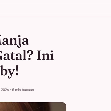
Manja
tal? Ini
by!
i 2026 · 5 min bacaan