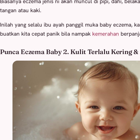
Biasanya eczema jenis ni akan muncul di pipi, dahi, belaka
tangan atau kaki.
Inilah yang selalu ibu ayah panggil muka baby eczema, k
buatkan kita cepat panik bila nampak
kemerahan
berpanj
Punca Eczema Baby 2. Kulit Terlalu Kering &