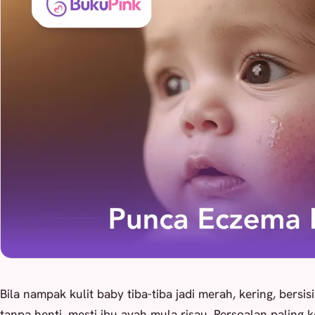
Bila nampak kulit baby tiba-tiba jadi merah, kering, bersi
tanpa henti, mesti ibu ayah mula risau. Persoalan paling