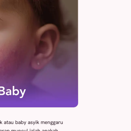
sik atau baby asyik menggaru
 kerap muncul ialah apakah