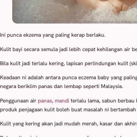
Mandi terlalu lama boleh menyebabkan masalah kulit bayi m
Ini punca ekzema yang paling kerap berlaku.
Kulit bayi secara semula jadi lebih cepat kehilangan air 
Bila kulit jadi terlalu kering, lapisan perlindungan kulit (s
Keadaan ni adalah antara punca eczema baby yang paling
negara beriklim panas dan lembap seperti Malaysia.
Penggunaan air
panas
,
mandi
terlalu lama, sabun berbau
produk penjagaan kulit boleh buat masalah ni bertambah 
Kulit yang kering akan jadi mudah merah, kasar dan akhir