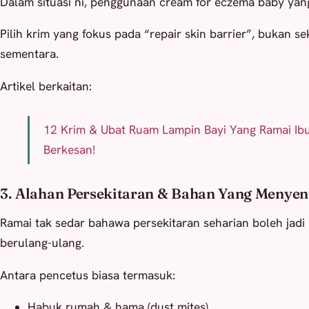
Dalam situasi ni, penggunaan cream for eczema baby yang
Pilih krim yang fokus pada “repair skin barrier”, bukan s
sementara.
Artikel berkaitan:
12 Krim & Ubat Ruam Lampin Bayi Yang Ramai Ibu
Berkesan!
3. Alahan Persekitaran & Bahan Yang Menyen
Ramai tak sedar bahawa persekitaran seharian boleh jad
berulang-ulang.
Antara pencetus biasa termasuk:
Habuk rumah & hama (dust mites).