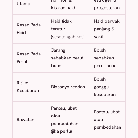
hormon &
estrogen &
Utama
kitaran haid
progesteron
Haid tidak
Haid banyak,
Kesan Pada
teratur
panjang &
Haid
(sesetengah kes)
sakit
Jarang
Boleh
Kesan Pada
sebabkan perut
sebabkan
Perut
buncit
perut buncit
Boleh
Risiko
Biasanya rendah
ganggu
Kesuburan
kesuburan
Pantau, ubat
Pantau, ubat
atau
Rawatan
atau
pembedahan
pembedahan
(jika perlu)